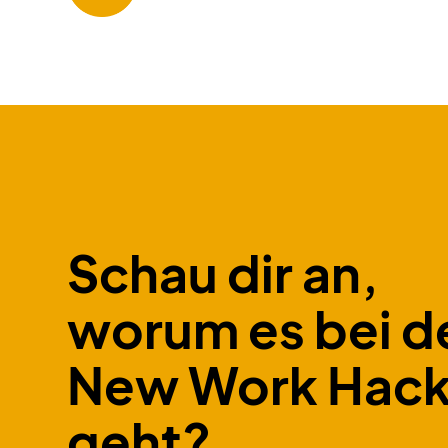
Schau dir an,
worum es bei d
New Work Hac
geht?