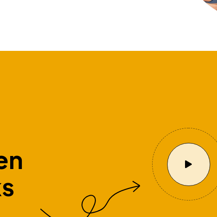
en
ks