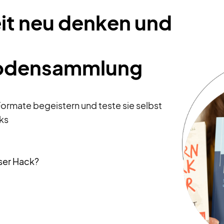
it neu denken und
hodensammlung
Formate begeistern und teste sie selbst
cks
ser Hack?